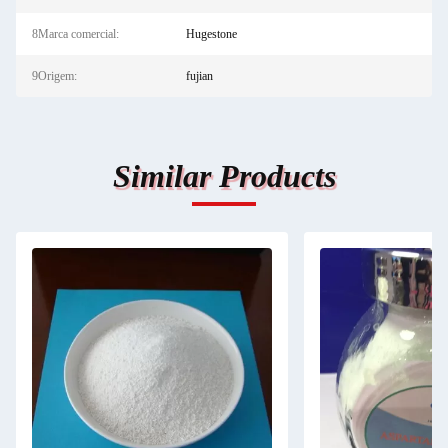
8Marca comercial:
Hugestone
9Origem:
fujian
Similar Products