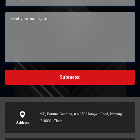
Submeter
9/F, Fortune Building, n.o 359 Hongwu Road, Nanjing
210002, China
Address