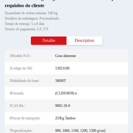
requisitos do cliente
Quantidade de ordem mínima: 100 kg
Detalhes da embalagem: Personalizado
Tempo de entrega: 5 a 8 dias
Termos de pagamento: L/C,T/T
Detalhe
Description
1Modelo N.O.:
Grau alimentar
2Código do SH:
13023100
3Habilidade da fonte:
500MT
4Fórmula:
(C12H18O9) n
5CAS Rn.:
9002-18-0
6Pacote de transporte:
25/Kg Tambor
7Especificações:
900, 1000, 1100, 1200, 1300 g/cm2