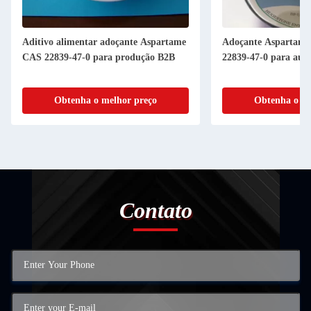
Aditivo alimentar adoçante Aspartame
Adoçante Aspartam
CAS 22839-47-0 para produção B2B
22839-47-0 para aum
Obtenha o melhor preço
Obtenha o me
Contato