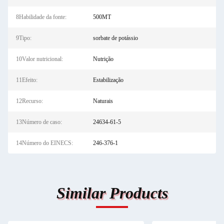
8Habilidade da fonte:
500MT
9Tipo:
sorbate de potássio
10Valor nutricional:
Nutrição
11Efeito:
Estabilização
12Recurso:
Naturais
13Número de caso:
24634-61-5
14Número do EINECS:
246-376-1
Similar Products