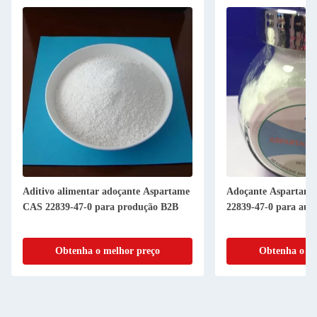
Aditivo alimentar adoçante Aspartame
Adoçante Aspartam
CAS 22839-47-0 para produção B2B
22839-47-0 para aum
Obtenha o melhor preço
Obtenha o me