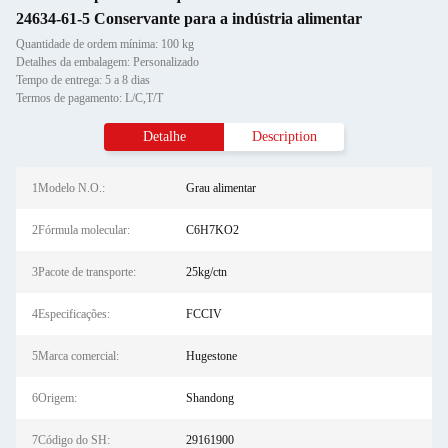
24634-61-5 Conservante para a indústria alimentar
Quantidade de ordem mínima: 100 kg
Detalhes da embalagem: Personalizado
Tempo de entrega: 5 a 8 dias
Termos de pagamento: L/C,T/T
Detalhe
Description
1Modelo N.O.:
Grau alimentar
2Fórmula molecular:
C6H7KO2
3Pacote de transporte:
25kg/ctn
4Especificações:
FCCIV
5Marca comercial:
Hugestone
6Origem:
Shandong
7Código do SH:
29161900