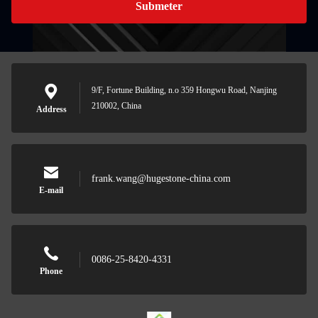
Submeter
9/F, Fortune Building, n.o 359 Hongwu Road, Nanjing
210002, China
Address
frank.wang@hugestone-china.com
E-mail
0086-25-8420-4331
Phone