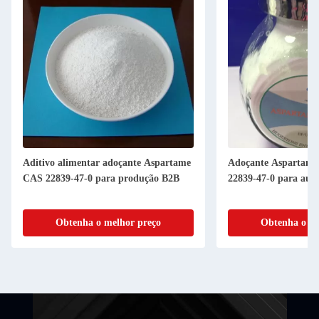
Aditivo alimentar adoçante Aspartame
Adoçante Aspartam
CAS 22839-47-0 para produção B2B
22839-47-0 para aum
Obtenha o melhor preço
Obtenha o me