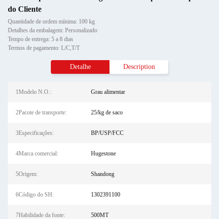
do Cliente
Quantidade de ordem mínima: 100 kg
Detalhes da embalagem: Personalizado
Tempo de entrega: 5 a 8 dias
Termos de pagamento: L/C,T/T
Detalhe
Description
1Modelo N.O.:
Grau alimentar
2Pacote de transporte:
25/kg de saco
3Especificações:
BP/USP/FCC
4Marca comercial:
Hugestone
5Origem:
Shandong
6Código do SH:
1302391100
7Habilidade da fonte:
500MT