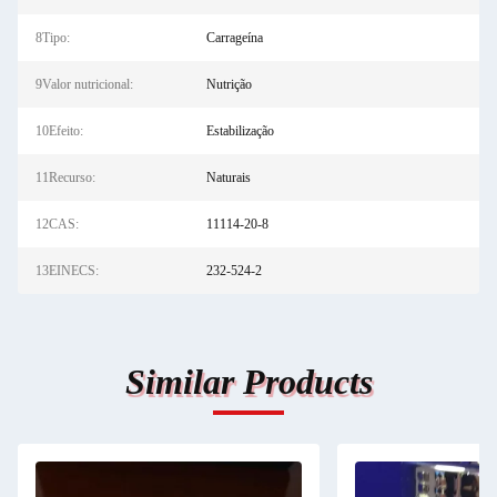
8Tipo:
Carrageína
9Valor nutricional:
Nutrição
10Efeito:
Estabilização
11Recurso:
Naturais
12CAS:
11114-20-8
13EINECS:
232-524-2
Similar Products