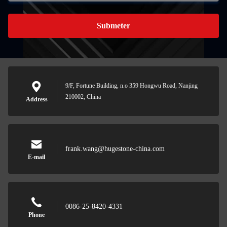
Submeter
9/F, Fortune Building, n.o 359 Hongwu Road, Nanjing
210002, China
Address
frank.wang@hugestone-china.com
E-mail
0086-25-8420-4331
Phone