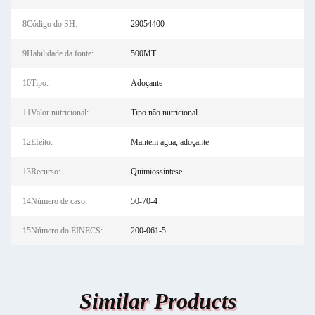
8Código do SH:
29054400
9Habilidade da fonte:
500MT
10Tipo:
Adoçante
11Valor nutricional:
Tipo não nutricional
12Efeito:
Mantém água, adoçante
13Recurso:
Quimiossíntese
14Número de caso:
50-70-4
15Número do EINECS:
200-061-5
Similar Products