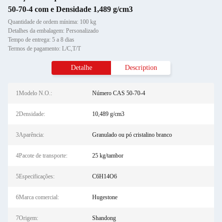
50-70-4 com e Densidade 1,489 g/cm3
Quantidade de ordem mínima: 100 kg
Detalhes da embalagem: Personalizado
Tempo de entrega: 5 a 8 dias
Termos de pagamento: L/C,T/T
Detalhe
Description
1Modelo N.O.:
Número CAS 50-70-4
2Densidade:
10,489 g/cm3
3Aparência:
Granulado ou pó cristalino branco
4Pacote de transporte:
25 kg/tambor
5Especificações:
C6H14O6
6Marca comercial:
Hugestone
7Origem:
Shandong