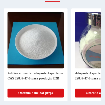
Aditivo alimentar adoçante Aspartame
Adoçante Aspartam
CAS 22839-47-0 para produção B2B
22839-47-0 para aum
Obtenha o melhor preço
Obtenha o me