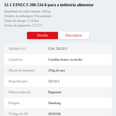
32-1 EINECS 208-534-8 para a indústria alimentar
Quantidade de ordem mínima: 100 kg
Detalhes da embalagem: Personalizado
Tempo de entrega: 5 a 8 dias
Termos de pagamento: L/C,T/T
Detalhe
Description
1Modelo N.O.:
CAS: 532-32-1
2Aparência:
Cristalino branco ou incolor
3Pacote de transporte:
25/kg de saco
4Especificações:
532-32-1
5Marca comercial:
Hugestone
6Origem:
Shandong
7Código do SH:
29163100