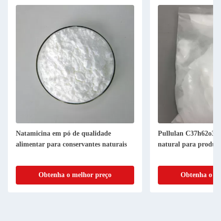
Natamicina em pó de qualidade
Pullulan C37h62o30
alimentar para conservantes naturais
natural para produt
Obtenha o melhor preço
Obtenha o me