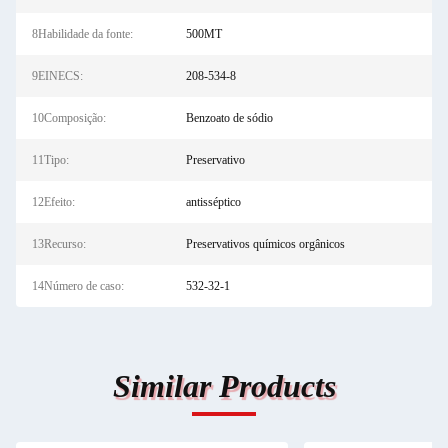
8Habilidade da fonte:
500MT
9EINECS:
208-534-8
10Composição:
Benzoato de sódio
11Tipo:
Preservativo
12Efeito:
antisséptico
13Recurso:
Preservativos químicos orgânicos
14Número de caso:
532-32-1
Similar Products