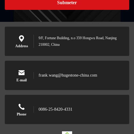
Submeter
9/F, Fortune Building, n.o 359 Hongwu Road, Nanjing
210002, China
Address
frank.wang@hugestone-china.com
E-mail
0086-25-8420-4331
Phone