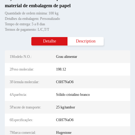
material de embalagem de papel
Quantidade de ordem mínima: 100 kg
Detalhes da embalagem: Personalizado
Tempo de entrega: 5 a 8 dias
Termos de pagamento: L/C,T/T
Detalhe
Description
1Modelo N.O.:
Grau alimentar
2Peso molecular:
198.12
3Fórmula molecular:
C6H7NaO6
4Aparência:
Sólido cristalino branco
5Pacote de transporte:
25 kg/tambor
6Especificações:
C6H7NaO6
7Marca comercial:
Hugestone