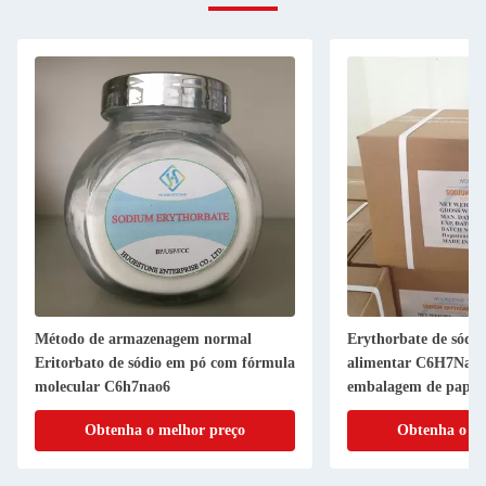
Método de armazenagem normal
Erythorbate de sódio
Eritorbato de sódio em pó com fórmula
alimentar C6H7NaO6
molecular C6h7nao6
embalagem de papel
Obtenha o melhor preço
Obtenha o me