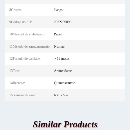
8Origem:
Jiangsu
9Código do SH:
2932209090
10Material de embalagem:
Papel
11Método de armazenamento:
Normal
12Período de validade:
> 12 meses
13Tipo:
Antioxidante
14Recurso:
Quimiossíntese
15Número de caso:
6381-77-7
Similar Products