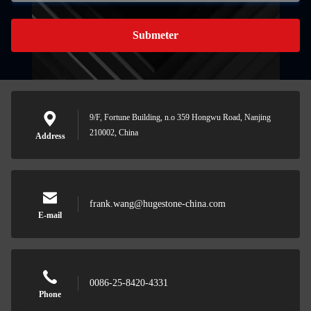
Submeter
9/F, Fortune Building, n.o 359 Hongwu Road, Nanjing
210002, China
Address
frank.wang@hugestone-china.com
E-mail
0086-25-8420-4331
Phone